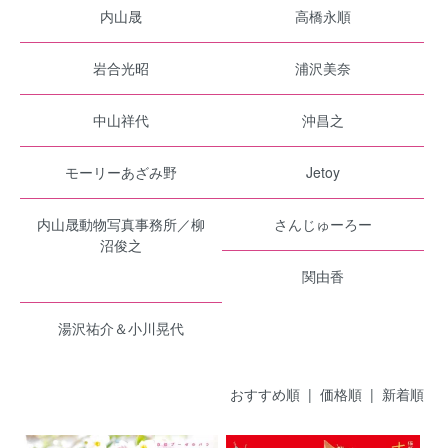
内山晟
高橋永順
岩合光昭
浦沢美奈
中山祥代
沖昌之
モーリーあざみ野
Jetoy
内山晟動物写真事務所／柳
さんじゅーろー
沼俊之
関由香
湯沢祐介＆小川晃代
おすすめ順
|
価格順
| 新着順