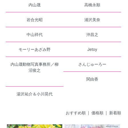
内山晟
高橋永順
岩合光昭
浦沢美奈
中山祥代
沖昌之
モーリーあざみ野
Jetoy
内山晟動物写真事務所／柳
さんじゅーろー
沼俊之
関由香
湯沢祐介＆小川晃代
おすすめ順
| 価格順 |
新着順