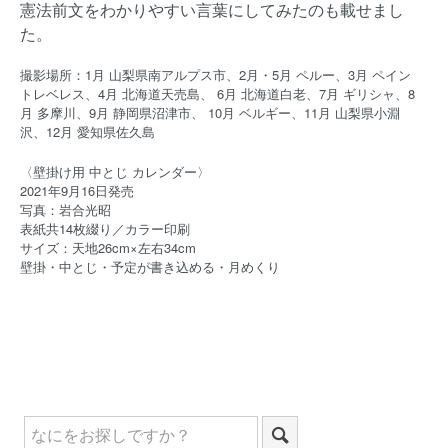
憲法前文をわかりやすい言葉にしてみたのも載せまし
た。
撮影場所：1月 山梨県南アルプス市、2月・5月 ペルー、3月 ペイン
トレベレス、4月 北海道天売島、 6月 北海道白老、7月 ギリシャ、8
月 多摩川、9月 静岡県沼津市、 10月 ベルギー、11月 山梨県小淵
沢、12月 愛知県佐久島
〈壁掛け用 中とじ カレンダー〉
2021年9月16日発売
写真：岩合光昭
表紙共14枚綴り／カラー印刷
サイズ：天地26cm×左右34cm
壁掛・中とじ・予定が書き込める・月めくり