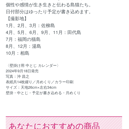
個性や感情が生き生きと伝わる島猫たち。
日付部分はゆったり予定が書き込めます。
【撮影地】
1月、2月、3月：佐柳島
4月、5月、6月、9月、11月：田代島
7月：福岡の猫島
8月、12月：湯島
10月：相島
〈壁掛け用 中とじ カレンダー〉
2024年9月18日発売
写真：沖 昌之
表紙共14枚綴り／月めくり／カラー印刷
サイズ：天地26cm×左右34cm
壁掛・中とじ・予定が書き込める・月めくり
あなたにおすすめの商品