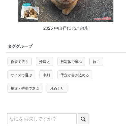
2025 中山祥代 ねこ散歩
タググループ
作者で選ぶ
沖昌之
被写体で選ぶ
ねこ
サイズで選ぶ
中判
予定が書き込める
用途・特長で選ぶ
月めくり