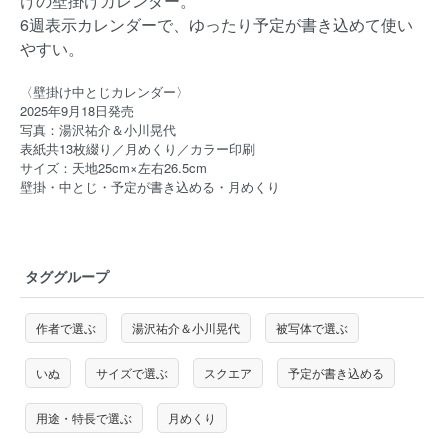
けの壁掛けカレンダー。
6週表示カレンダーで、ゆったり予定が書き込めて使い
やすい。
〈壁掛け中とじカレンダー〉
2025年9月18日発売
写真：湯沢祐介＆小川晃代
表紙共13枚綴り／月めくり／カラー印刷
サイズ：天地25cm×左右26.5cm
壁掛・中とじ・予定が書き込める・月めくり
タググループ
作者で選ぶ
湯沢祐介＆小川晃代
被写体で選ぶ
いぬ
サイズで選ぶ
スクエア
予定が書き込める
用途・特長で選ぶ
月めくり