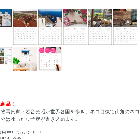
気商品！
動物写真家・岩合光昭が世界各国を歩き、ネコ目線で街角のネ
部分はゆったり予定が書き込めます。
け用 中とじカレンダー〉
年9月18日発売