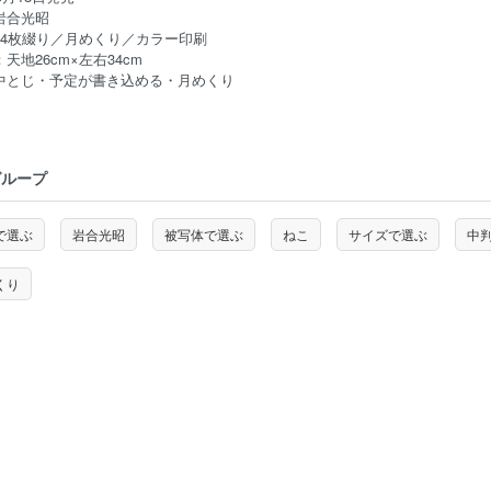
岩合光昭
14枚綴り／月めくり／カラー印刷
天地26cm×左右34cm
中とじ・予定が書き込める・月めくり
グループ
で選ぶ
岩合光昭
被写体で選ぶ
ねこ
サイズで選ぶ
中
くり