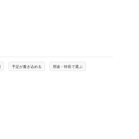
判
予定が書き込める
用途・特長で選ぶ