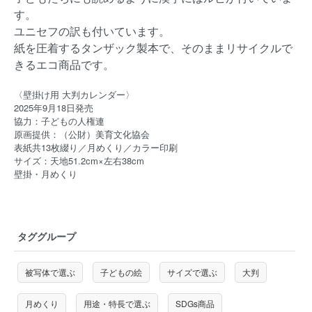
す。
ユニセフの訳も付いています。
紙を圧着するタンザック製本で、そのままリサイクルで
きるエコ商品です。
〈壁掛け用 大判カレンダー〉
2025年9月18日発売
協力：子どもの人権連
原画提供：（公財）美育文化協会
表紙共13枚綴り／月めくり／カラー印刷
サイズ：天地51.2cm×左右38cm
壁掛・月めくり
タググループ
被写体で選ぶ
子どもの絵
サイズで選ぶ
大判
月めくり
用途・特長で選ぶ
SDGs商品